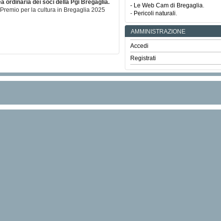
a ordinaria dei soci della Pgi Bregaglia.
- Le Web Cam di Bregaglia
.
 Premio per la cultura in Bregaglia 2025
-
Pericoli naturali
.
AMMINISTRAZIONE
Accedi
Registrati