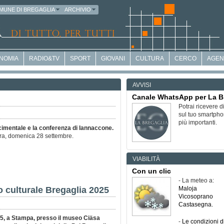
MUNE DI BREGAGLIA
ARCHIVIO
NOMIA
RADIO&TV
SPORT
GIOVANI
CULTURA
CERCO
AGEN
AVVISI
Canale WhatsApp per La B
Potrai ricevere 
sul tuo smartpho
più importanti.
ascimentale e la conferenza di Iannaccone.
terra, domenica 28 settembre.
VIABILITÀ
Con un clic
- La meteo a:
culturale Bregaglia 2025
Maloja
Vicosoprano
Castasegna
.
5, a Stampa, presso il museo Ciäsa
-
Le condizioni di