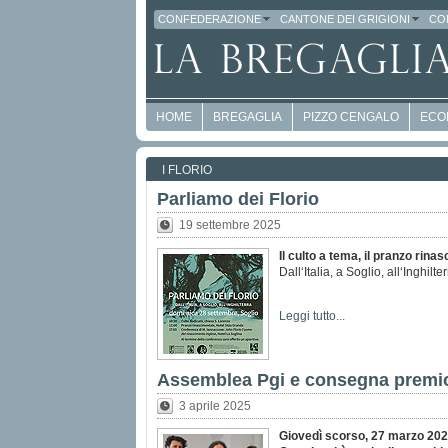
CONFEDERAZIONE
CANTONE DEI GRIGIONI
CO
HOME
BREGAGLIA
PIZZO CENGALO
ECO
I FLORIO
Parliamo dei Florio
19 settembre 2025
Il culto a tema, il pranzo rin
Dall‘Italia, a Soglio, all‘Inghil
Leggi tutto...
Assemblea Pgi e consegna premio 
3 aprile 2025
Giovedì scorso, 27 marzo 202