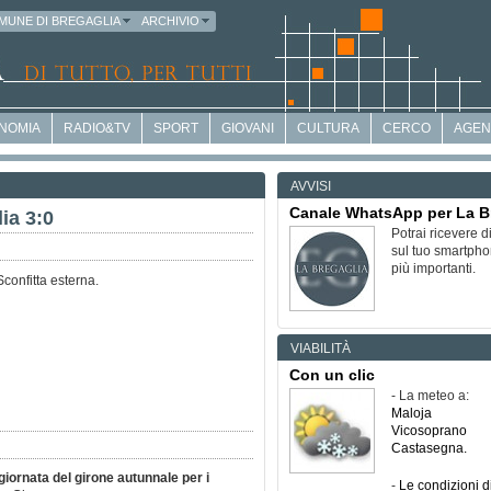
MUNE DI BREGAGLIA
ARCHIVIO
NOMIA
RADIO&TV
SPORT
GIOVANI
CULTURA
CERCO
AGEN
AVVISI
Canale WhatsApp per La B
ia 3:0
Potrai ricevere 
sul tuo smartpho
più importanti.
Sconfitta esterna.
VIABILITÀ
Con un clic
- La meteo a:
Maloja
Vicosoprano
Castasegna
.
 giornata del girone autunnale per i
-
Le condizioni di